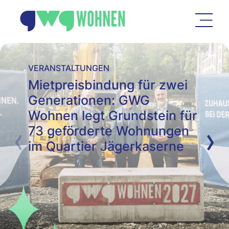
VERANSTALTUNGEN
Mietpreisbindung für zwei
Generationen: GWG
Wohnen legt Grundstein für
73 geförderte Wohnungen
im Quartier Jägerkaserne